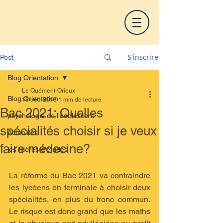
S'inscrire
Post
Blog Orientation
Le Quément-Orieux
Blog Orientation
18 déc. 2018
1 min de lecture
Bac 2021: Quelles
psychologie de l'adolescent
spécialités choisir si je veux
Actualités
faire médecine?
les filières d'études
La réforme du Bac 2021 va contraindre 
les lycéens en terminale à choisir deux 
spécialités, en plus du tronc commun. 
Le risque est donc grand que les maths 