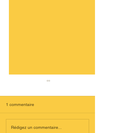
1 commentaire
Comment rédigez son
Une nouvelle app
Rédigez un commentaire...