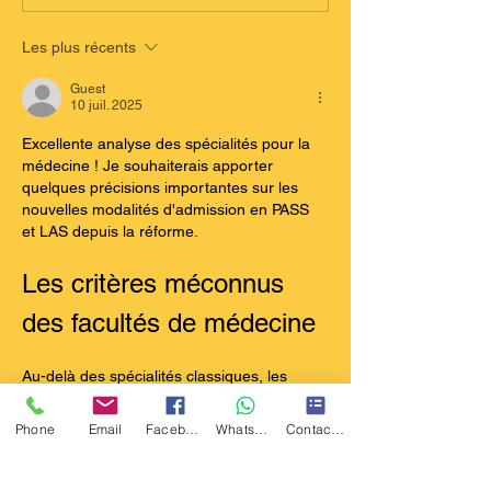
projet de formation motivé
choisir ses ens
pour Parcoursup ?
de spécialités en seconde
Les plus récents
?
Guest
10 juil. 2025
Excellente analyse des spécialités pour la 
médecine ! Je souhaiterais apporter 
quelques précisions importantes sur les 
nouvelles modalités d'admission en PASS 
et LAS depuis la réforme.
Les critères méconnus 
des facultés de médecine
Au-delà des spécialités classiques, les 
facultés évaluent désormais la cohérence 
du parcours étudiant. La spécialité 
Phone
Email
Facebook
Whatsapp
Contact Form
Humanités, Littérature et Philosophie (HLP) 
gagne en reconnaissance, notamment 
pour développer l'empathie médicale et la 