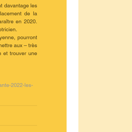
De même, le projet de loi a prévu de faciliter les réorientations en développant davantage les 
lacement de la 
aître en 2020. 
ricien. 
yenne, pourront 
ettre aux – très 
et trouver une 
sante-2022-les-