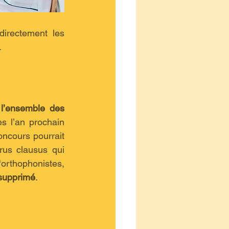
rectement les 
.
 l’ensemble des 
s l’an prochain 
oncours pourrait 
us clausus qui 
hophonistes, 
 supprimé
.